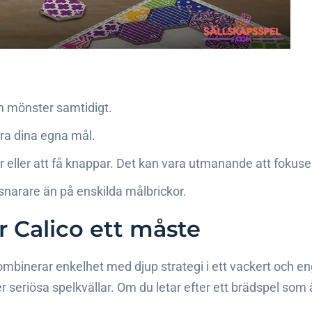
h mönster samtidigt.
era dina egna mål.
ter eller att få knappar. Det kan vara utmanande att fokuse
 snarare än på enskilda målbrickor.
 Calico ett måste
mbinerar enkelhet med djup strategi i ett vackert och e
seriösa spelkvällar. Om du letar efter ett brädspel som 