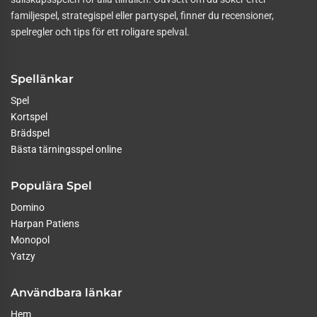
familjespel, strategispel eller partyspel, finner du recensioner,
spelregler och tips för ett roligare spelval.
Spellänkar
Spel
Kortspel
Brädspel
Bästa tärningsspel online
Populära Spel
Domino
Harpan Patiens
Monopol
Yatzy
Användbara länkar
Hem