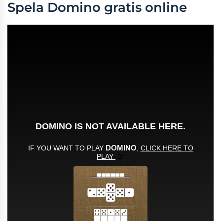
Spela Domino gratis online