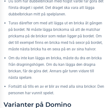
Du som har dubbelbrickan med högst värde får göra det
första draget i spelet. Det draget ska vara att lägga
dubbelbrickan mitt på spelplanen.
Turas därefter om med att lägga ut en bricka åt gången
på bordet. Ni måste lägga brickorna så att de matchar
prickarna på de brickor som redan ligger på bordet. Om
det till exempel finns en bricka med två sexor på bordet,
måste nästa bricka ha en sexa på en av sina halvor.
Om du inte kan lägga en bricka, måste du dra en bricka
från dragningshögen. Om du kan lägga den dragna
brickan, får de göra det. Annars går turen vidare till
nästa spelare.
Fortsätt så tills en av er blir av med alla sina brickor. Den
personen har vunnit spelet.
Varianter på Domino