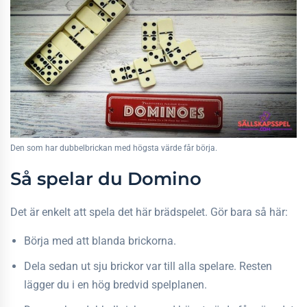
Den som har dubbelbrickan med högsta värde får börja.
Så spelar du Domino
Det är enkelt att spela det här brädspelet. Gör bara så här:
Börja med att blanda brickorna.
Dela sedan ut sju brickor var till alla spelare. Resten
lägger du i en hög bredvid spelplanen.