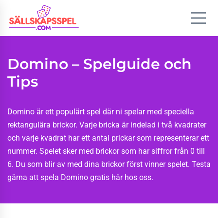
Domino – Spelguide och
Tips
Domino är ett populärt spel där ni spelar med speciella
rektangulära brickor. Varje bricka är indelad i två kvadrater
och varje kvadrat har ett antal prickar som representerar ett
nummer. Spelet sker med brickor som har siffror från 0 till
6. Du som blir av med dina brickor först vinner spelet. Testa
gärna att spela Domino gratis här hos oss.