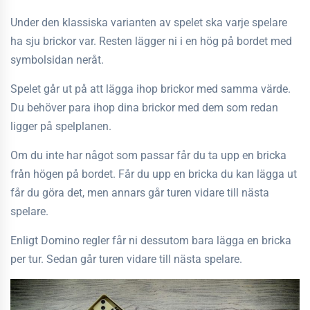
Under den klassiska varianten av spelet ska varje spelare
ha sju brickor var. Resten lägger ni i en hög på bordet med
symbolsidan neråt.
Spelet går ut på att lägga ihop brickor med samma värde.
Du behöver para ihop dina brickor med dem som redan
ligger på spelplanen.
Om du inte har något som passar får du ta upp en bricka
från högen på bordet. Får du upp en bricka du kan lägga ut
får du göra det, men annars går turen vidare till nästa
spelare.
Enligt Domino regler får ni dessutom bara lägga en bricka
per tur. Sedan går turen vidare till nästa spelare.