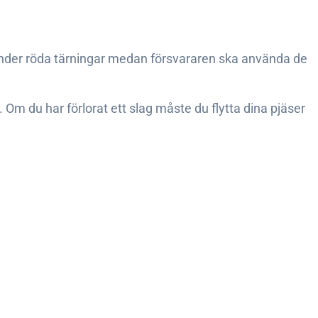
nvänder röda tärningar medan försvararen ska använda de
. Om du har förlorat ett slag måste du flytta dina pjäser