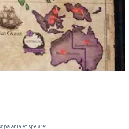
or på antalet spelare: