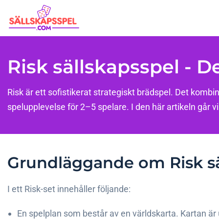
Risk sällskapsspel - D
Risk är ett sofistikerat strategiskt brädspel. Det ko
spelupplevelse för 2–5 spelare. I den här artikeln går v
Grundläggande om Risk sä
I ett Risk-set innehåller följande:
En spelplan som består av en världskarta. Kartan är