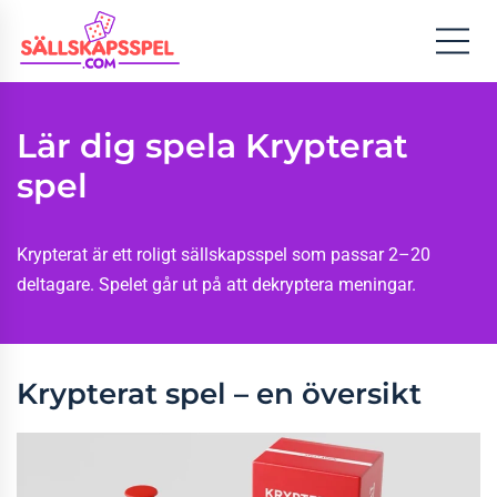
Lär dig spela Krypterat
spel
Krypterat är ett roligt sällskapsspel som passar 2–20
deltagare. Spelet går ut på att dekryptera meningar.
Krypterat spel – en översikt