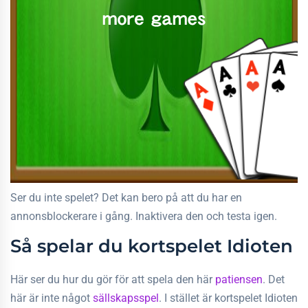
Ser du inte spelet? Det kan bero på att du har en
annonsblockerare i gång. Inaktivera den och testa igen.
Så spelar du kortspelet Idioten
Här ser du hur du gör för att spela den här
patiensen
. Det
här är inte något
sällskapsspel
. I stället är kortspelet Idioten